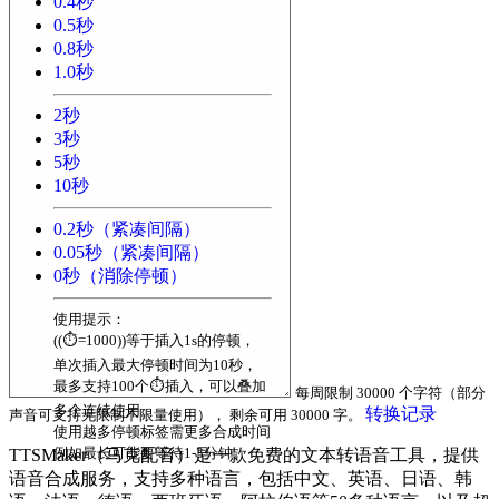
0.4秒
0.5秒
0.8秒
1.0秒
2秒
3秒
5秒
10秒
0.2秒（紧凑间隔）
0.05秒（紧凑间隔）
0秒（消除停顿）
使用提示：
((⏱️=1000))等于插入1s的停顿，
单次插入最大停顿时间为10秒，
最多支持100个⏱️插入，可以叠加
每周限制
30000
个字符（部分
多个连续使用。
转换记录
声音可支持无限制不限量使用）， 剩余可用
30000
字。
使用越多停顿标签需更多合成时间
例如最长可能要等待1-3分钟。
TTSMaker（马克配音）是一款免费的文本转语音工具，提供
语音合成服务，支持多种语言，包括中文、英语、日语、韩